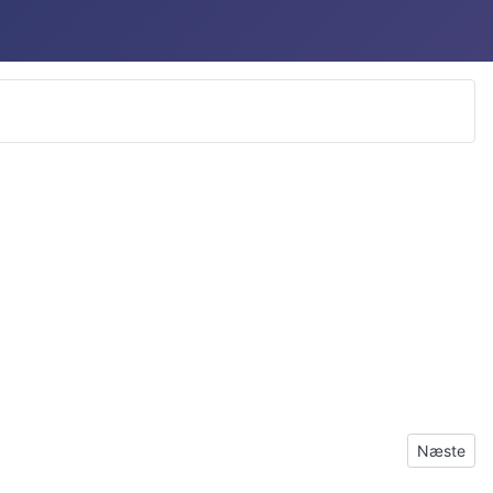
Næste arti
Næste