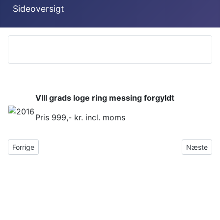
Sideoversigt
VIII g
rads loge ring messing forgyldt
Pris 999,- kr. incl. moms
Forrige artikel: Kubiske sten
Næste arti
Forrige
Næste